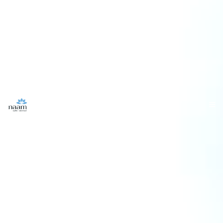
Warning
: Trying to access array offset on value of type null in
/srv/vhost/centrenaam.com/home/html/rw_common/plugins/stacks/arm
on line
608
Warning
: Trying to access array offset on value of type null in
/srv/vhost/centrenaam.com/home/html/rw_common/plugins/stacks/arm
Centre Naam
on line
608